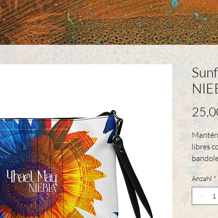
Sun
NIE
25,0
Mantén 
libres c
bandoler
de prim
Anzahl
*
de color
cremalle
interio
esencia