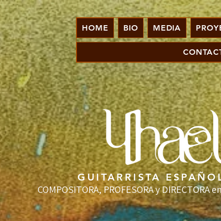
HOME
BIO
MEDIA
PROY
CONTAC
GUITARRISTA ESPAÑO
COMPOSITORA, PROFESORA y DIRECTORA en