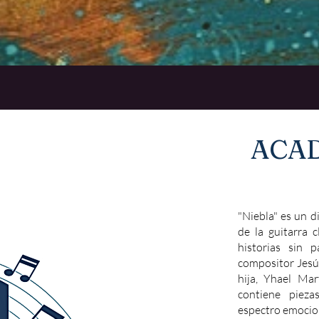
ACA
"Niebla" es un d
de la guitarra 
historias sin 
compositor Jesú
hija, Yhael Ma
contiene piez
espectro emocio