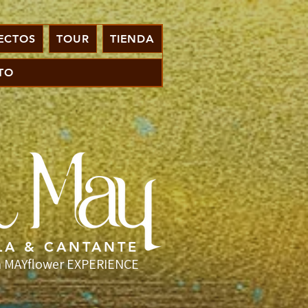
ECTOS
TOUR
TIENDA
TO
LA & CANTANTE
 MAYflower EXPERIENCE