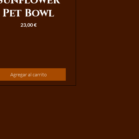
Sunflower
Pet Bowl
Precio
23,00 €
Agregar al carrito