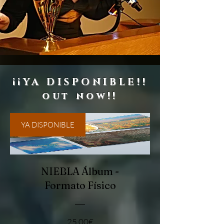
¡¡YA DISPONIBLE!!
out now!!
YA DISPONIBLE
NIEBLA Álbum -
Formato Físico
Τιμή
25,00€