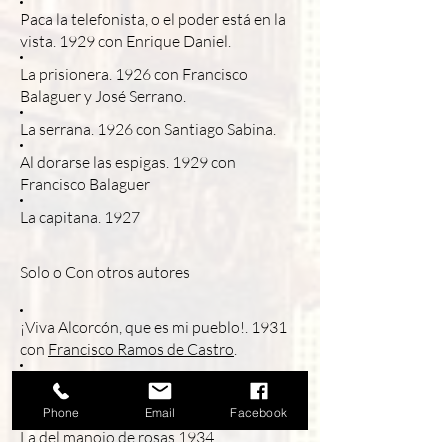
Paca la telefonista, o el poder está en la
vista. 1929 con Enrique Daniel.
La prisionera. 1926 con Francisco
Balaguer y José Serrano.
La serrana. 1926 con Santiago Sabina.
Al dorarse las espigas. 1929 con
Francisco Balaguer
La capitana. 1927
Solo o Con otros autores
¡Viva Alcorcón, que es mi pueblo!. 1931
con
Francisco Ramos de Castro
.
Sol en la cumbre. 1934 con
Pablo
Sorozábal
.
Phone
Email
Facebook
La del manojo de rosas 1934