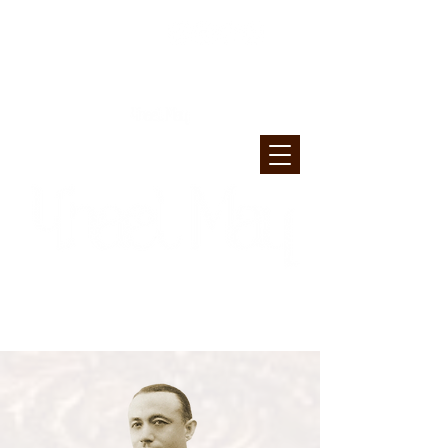
GUITARRISTA ESPAÑOLA &
CANTANTE
COMPOSITORA, PROFESORA y DIRECTORA en
MAYflower EXPERIENCE