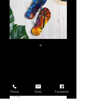
Sunflower Flip-
Flops/Chanclas -
NIEBLA
Precio
14,50 €
Size
*
Phone
Email
Facebook
Cantidad
*