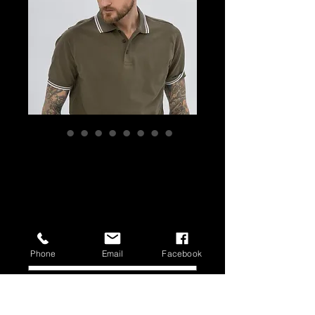
Sunflower GORRA -
NIEBLA
Precio
19,00 €
Color
*
Phone
Email
Facebook
Cantidad
*